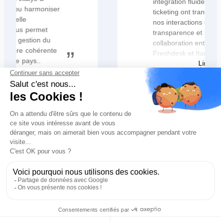
intégration fluide dans notre outil de
ticketing ont transformé la gestion de
nos interactions clients. La
transparence et la qualité de la
collaboration entre Axialys,
Freshdesk et Itamsys nous ont
Lire plus
permis d’être opérationnels très
rapidement, sans perte de temps
pour nos équipes. Cette synergie a
Justine Copeau
véritablement simplifié nos processus
Directrice des Opérations Relation Client
et renforcé l’efficacité de nos
Groupe Karavel
opérations.
Téléphonie et IA pour vot
r
e service client
Made with
in France.
Axialys S.A.S. © 2026 Tous droits réservés