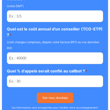
(votre DMT)
Quel est le coût annuel d'un conseiller (TCO-ETP)
?
*
(coût charges comprises, d’après votre facture BPO ou vos données
RH)
Quel % d’appels serait confié au callbot ?
*
Voir mes résultats
Vos informations sont enregistrées pour faciliter notre accompagnement.