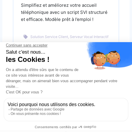
Simplifiez et améliorez votre accueil
téléphonique avec un script SVI structuré
et efficace. Modèle prêt à l’emploi !
Solution Service Client, Serveur Vocal Interactif
Télécharger le document
Téléphonie et IA pour vot
r
e service client
Made with
in France.
Axialys S.A.S. © 2026 Tous droits réservés