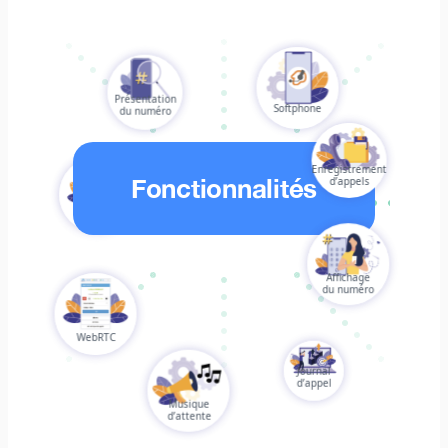
Présentation
Softphone
du numéro
Enregistrement
Fonctionnalités
d’appels
POPC
Affichage
du numéro
WebRTC
Journal
d’appel
Musique
d’attente