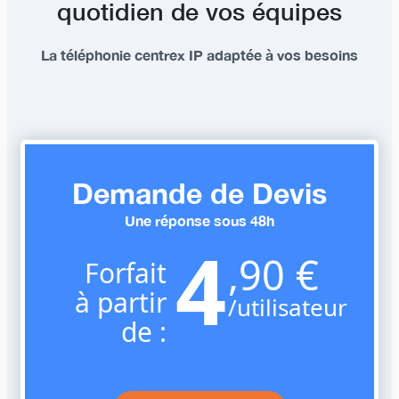
quotidien de vos équipes
La téléphonie centrex IP adaptée à vos besoins
Demande de Devis​
Une réponse sous 48h
4
,90 €
Forfait
à partir
/utilisateur
de :