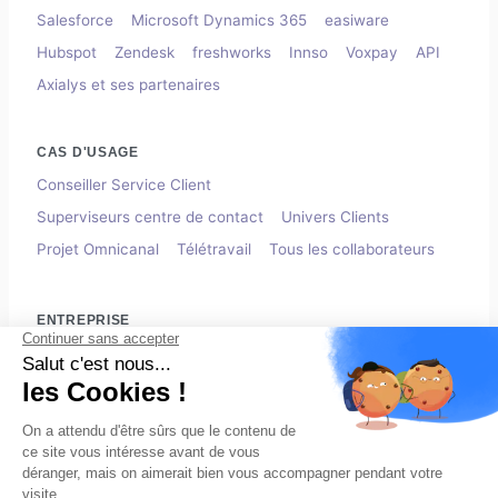
Salesforce
Microsoft Dynamics 365
easiware
Hubspot
Zendesk
freshworks
Innso
Voxpay
API
Axialys et ses partenaires
CAS D'USAGE
Conseiller Service Client
Superviseurs centre de contact
Univers Clients
Projet Omnicanal
Télétravail
Tous les collaborateurs
ENTREPRISE
Nous connaître
Recrutement
Contactez-nous
RESSOURCES
Livre Blanc
Webinars
Cas Clients
Blog