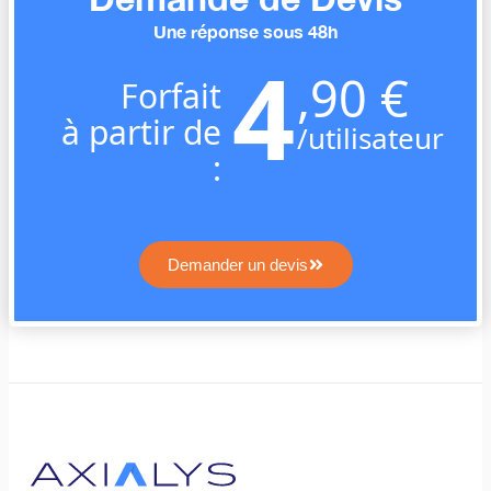
Une réponse sous 48h
4
,90 €
Forfait
à partir de
/utilisateur
:
Demander un devis